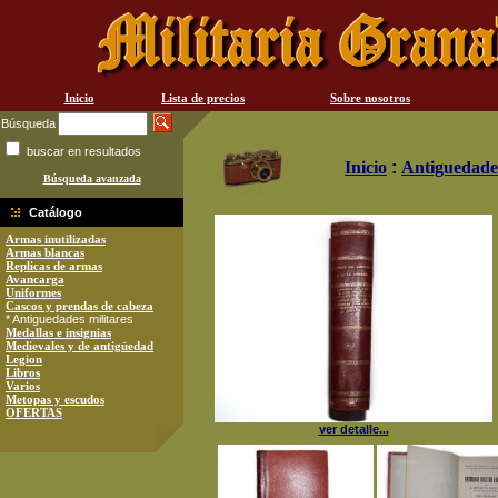
Inicio
Lista de precios
Sobre nosotros
Búsqueda
buscar en resultados
Inicio
:
Antiguedades
Búsqueda avanzada
Catálogo
Armas inutilizadas
Armas blancas
Replicas de armas
Avancarga
Uniformes
Cascos y prendas de cabeza
* Antiguedades militares
Medallas e insignias
Medievales y de antigüedad
Legion
Libros
Varios
Metopas y escudos
OFERTAS
ver detalle...