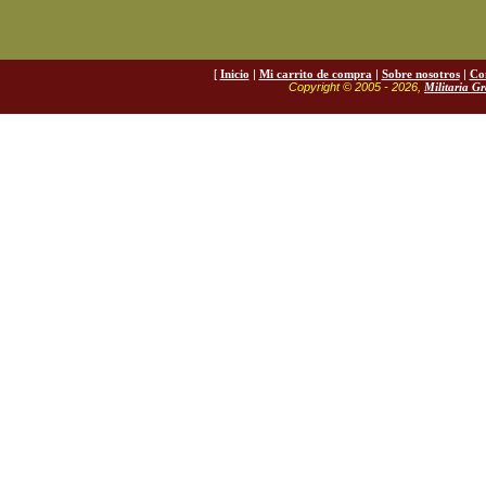
[
Inicio
|
Mi carrito de compra
|
Sobre nosotros
|
Co
Copyright © 2005 - 2026,
Militaria G