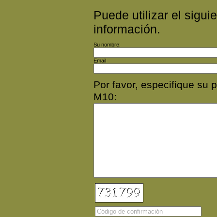
Puede utilizar el siguie
información.
Su nombre:
Email
Por favor, especifique s
M10: