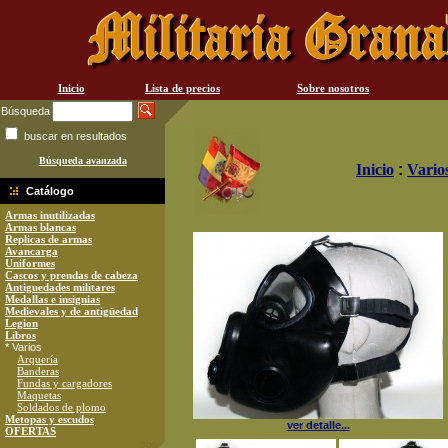
Inicio
Lista de precios
Sobre nosotros
Búsqueda
buscar en resultados
Búsqueda avanzada
Inicio
:
Vario
Catálogo
Armas inutilizadas
Armas blancas
Replicas de armas
Avancarga
Uniformes
Cascos y prendas de cabeza
Antiguedades militares
Medallas e insignias
Medievales y de antigüedad
Legion
Libros
* Varios
Arquería
Banderas
Fundas y cargadores
Maquetas
Soldados de plomo
Metopas y escudos
ver detalle...
OFERTAS