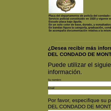
Placa del departamento de policía del condado
Servicio policial constituido en 1920 y vigente e
Escudo placa bajo águila.
En un solo color de base, dorado, y esmaltados
En bandas figura la categoría, graduación, cond
Se acompaña documentación relativa a la mism
¿Desea recibir más inf
DEL CONDADO DE MONT
Puede utilizar el siguie
información.
Su nombre:
Email
Por favor, especifique s
DEL CONDADO DE MONTG