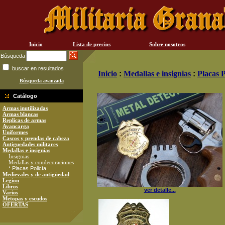
Inicio
Lista de precios
Sobre nosotros
Búsqueda
buscar en resultados
Inicio
:
Medallas e insignias
:
Placas P
Búsqueda avanzada
Catálogo
Armas inutilizadas
Armas blancas
Replicas de armas
Avancarga
Uniformes
Cascos y prendas de cabeza
Antiguedades militares
Medallas e insignias
Insignias
Medallas y condecoraciones
* Placas Policía
Medievales y de antigüedad
Legion
Libros
ver detalle...
Varios
Metopas y escudos
OFERTAS