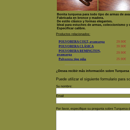
Bonita turquesa para todo tipo de armas de ava
Fabricada en bronce y madera.
De estilo clásico y formas elegantes.
Ideal para estuches de armas, coleccionismo y 
Especificar calibre.
Productos relacionados:
POLVORERA COLT, avancarga
29.90€
POLVORERA CLÁSICA
39.90€
POLVORERA REMINGTON,
29.90€
avancarga
Polvorera tipo piña
25.90€
¿Desea recibir más información sobre Turquesa
Puede utilizar el siguiente formulario para so
Su nombre:
Email
Por favor, especifique su pregunta sobre Turquesa 