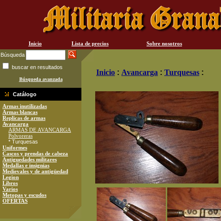
Inicio
Lista de precios
Sobre nosotros
Búsqueda
buscar en resultados
Inicio
:
Avancarga
:
Turquesas
:
Búsqueda avanzada
Catálogo
Armas inutilizadas
Armas blancas
Replicas de armas
Avancarga
ARMAS DE AVANCARGA
Polvoreras
* Turquesas
Uniformes
Cascos y prendas de cabeza
Antiguedades militares
Medallas e insignias
Medievales y de antigüedad
Legion
Libros
Varios
Metopas y escudos
OFERTAS