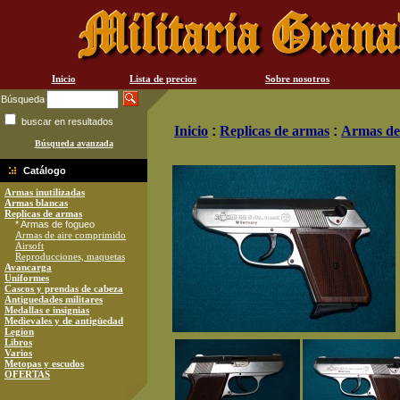
Inicio
Lista de precios
Sobre nosotros
Búsqueda
buscar en resultados
Inicio
:
Replicas de armas
:
Armas de
Búsqueda avanzada
Catálogo
Armas inutilizadas
Armas blancas
Replicas de armas
* Armas de fogueo
Armas de aire comprimido
Airsoft
Reproducciones, maquetas
Avancarga
Uniformes
Cascos y prendas de cabeza
Antiguedades militares
Medallas e insignias
Medievales y de antigüedad
Legion
Libros
Varios
Metopas y escudos
OFERTAS