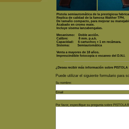
Pistola semiautomática de la prestigiosa fabr
Replica de calidad de la famosa Walther TPH.
De tamaño compacto, para mejorar su manejabi
Acabado en cromo mate.
Incluye sisema lanzabengalas.
Mecanismo: Doble acción.
Calibre: 8 mm. p.a.k.
Capacidad: 6 cartuchos + 1 en recámara.
Sistema: Semiautomática
Venta a mayores de 18 años.
Imprescindible fotocopia o escaneo del D.N.I.
¿Desea recibir más información sobre PISTOL
Puede utilizar el siguiente formulario para so
Su nombre:
Email
Por favor, especifique su pregunta sobre PISTOL