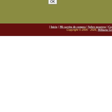
[
Inicio
|
Mi carrito de compra
|
Sobre nosotros
|
Co
Copyright © 2005 - 2026,
Militaria G