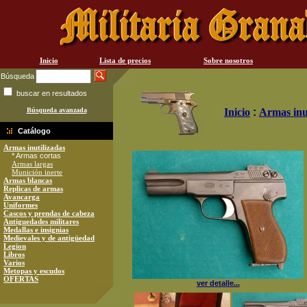
Inicio
Lista de precios
Sobre nosotros
Búsqueda
buscar en resultados
Búsqueda avanzada
Inicio
:
Armas inu
Catálogo
Armas inutilizadas
* Armas cortas
Armas largas
Munición inerte
Armas blancas
Replicas de armas
Avancarga
Uniformes
Cascos y prendas de cabeza
Antiguedades militares
Medallas e insignias
Medievales y de antigüedad
Legion
Libros
Varios
Metopas y escudos
OFERTAS
ver detalle...