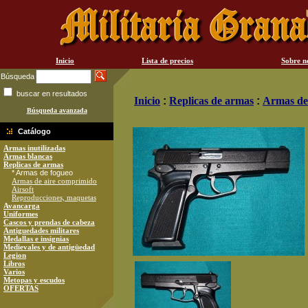
Inicio
Lista de precios
Sobre n
Búsqueda
buscar en resultados
Inicio
:
Replicas de armas
:
Armas de
Búsqueda avanzada
Catálogo
Armas inutilizadas
Armas blancas
Replicas de armas
* Armas de fogueo
Armas de aire comprimido
Airsoft
Reproducciones, maquetas
Avancarga
Uniformes
Cascos y prendas de cabeza
Antiguedades militares
Medallas e insignias
Medievales y de antigüedad
Legion
Libros
Varios
Metopas y escudos
OFERTAS