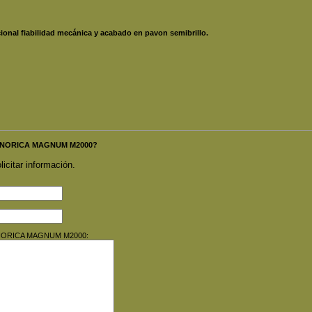
ional fiabilidad mecánica y acabado en pavon semibrillo.
OLA NORICA MAGNUM M2000?
licitar información.
LA NORICA MAGNUM M2000: