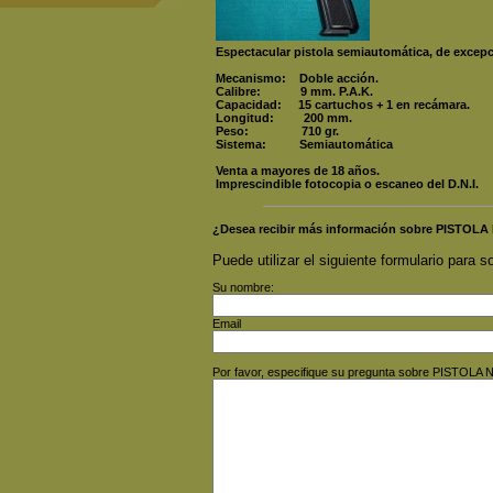
Espectacular pistola semiautomática, de excepc
Mecanismo: Doble acción.
Calibre: 9 mm. P.A.K.
Capacidad: 15 cartuchos + 1 en recámara.
Longitud: 200 mm.
Peso: 710 gr.
Sistema: Semiautomática
Venta a mayores de 18 años.
Imprescindible fotocopia o escaneo del D.N.I.
¿Desea recibir más información sobre PIST
Puede utilizar el siguiente formulario para so
Su nombre:
Email
Por favor, especifique su pregunta sobre PISTO