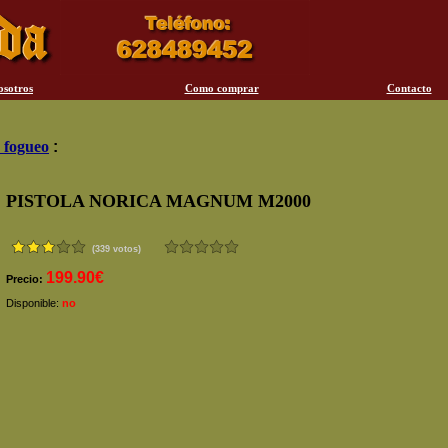
osotros
Como comprar
Contacto
 fogueo
:
PISTOLA NORICA MAGNUM M2000
(339 votos)
199.90€
Precio:
Disponible:
no