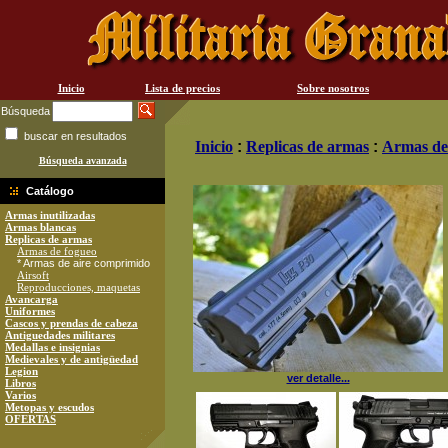
Inicio
Lista de precios
Sobre nosotros
Búsqueda
buscar en resultados
Inicio
:
Replicas de armas
:
Armas de
Búsqueda avanzada
Catálogo
Armas inutilizadas
Armas blancas
Replicas de armas
Armas de fogueo
* Armas de aire comprimido
Airsoft
Reproducciones, maquetas
Avancarga
Uniformes
Cascos y prendas de cabeza
Antiguedades militares
Medallas e insignias
Medievales y de antigüedad
Legion
ver detalle...
Libros
Varios
Metopas y escudos
OFERTAS