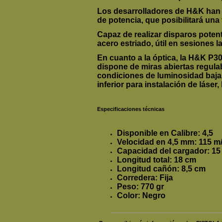
Los desarrolladores de
H&K
han 
de potencia, que posibilitará una
Capaz de realizar disparos poten
acero
estriado
, útil en sesiones l
En cuanto a la óptica, la
H&K P3
dispone de
miras abiertas
regulab
condiciones de luminosidad baja
inferior para instalación de láser
Especificaciones técnicas
Disponible en Calibre: 4,5
Velocidad en 4,5 mm: 115 m
Capacidad del cargador: 15
Longitud total: 18 cm
Longitud cañón: 8,5 cm
Corredera: Fija
Peso: 770 gr
Color: Negro