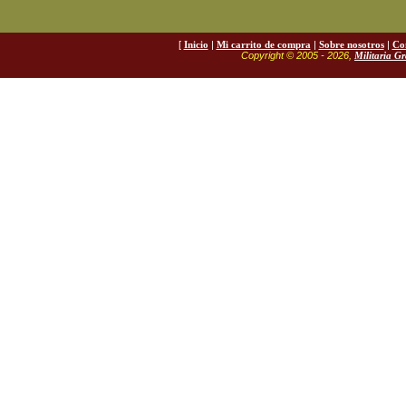
[
Inicio
|
Mi carrito de compra
|
Sobre nosotros
|
Co
Copyright © 2005 - 2026,
Militaria G