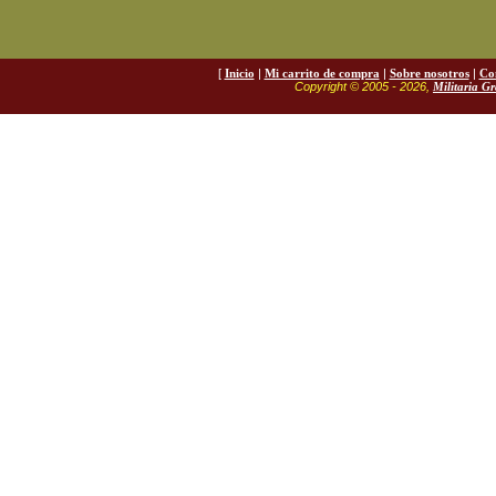
[
Inicio
|
Mi carrito de compra
|
Sobre nosotros
|
Co
Copyright © 2005 - 2026,
Militaria G