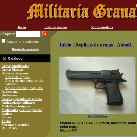
Inicio
Lista de precios
Sobre nosotros
Búsqueda
buscar en resultados
Inicio
:
Replicas de armas
:
Airsoft
:
Búsqueda avanzada
Catálogo
Armas inutilizadas
Armas blancas
Replicas de armas
Armas de fogueo
Armas de aire comprimido
* Airsoft
Reproducciones, maquetas
Avancarga
Uniformes
Cascos y prendas de cabeza
Antiguedades militares
Medallas e insignias
Medievales y de antigüedad
Legion
ver detalle...
Libros
Varios
Pistola DESERT EAGLE airsoft, mecánica, 6mm
Metopas y escudos
color negro
OFERTAS
Marca HFC