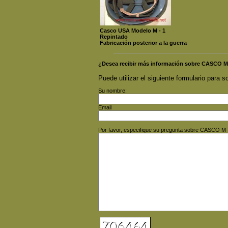
Casco USA Modelo M - 1
Repintado
Fabricación posterior a la guerra
¿Desea recibir más información sobre CASCO M
Puede utilizar el siguiente formulario para so
Su nombre:
Email
Por favor, especifique su pregunta sobre CASCO M -