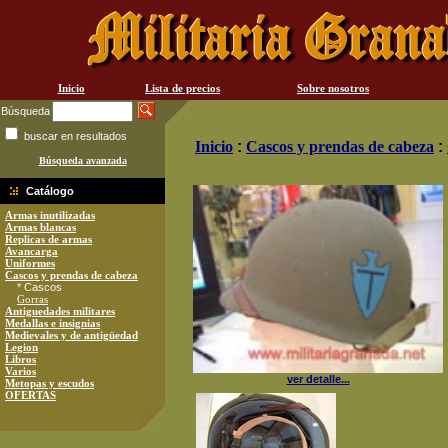
Inicio
Lista de precios
Sobre nosotros
Búsqueda
buscar en resultados
Inicio
:
Cascos y prendas de cabeza
:
Búsqueda avanzada
Catálogo
Armas inutilizadas
Armas blancas
Replicas de armas
Avancarga
Uniformes
Cascos y prendas de cabeza
* Cascos
Gorras
Antiguedades militares
Medallas e insignias
Medievales y de antigüedad
Legion
Libros
Varios
ver detalle...
Metopas y escudos
OFERTAS