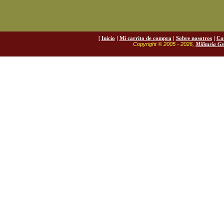
[
Inicio
|
Mi carrito de compra
|
Sobre nosotros
|
Co
Copyright © 2005 - 2026,
Militaria G