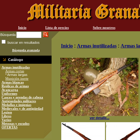
Inicio
Lista de precios
Sobre nosotros
Búsqueda
buscar en resultados
Inicio
:
Armas inutilizadas
:
Armas la
Búsqueda avanzada
Catálogo
Armas inutilizadas
Armas cortas
* Armas largas
Munición inerte
Armas blancas
Replicas de armas
Avancarga
Uniformes
Cascos y prendas de cabeza
Antiguedades militares
Medallas e insignias
Medievales y de antigüedad
Legion
Libros
ver detalle...
Varios
Metopas y escudos
OFERTAS