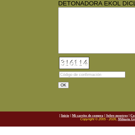
DETONADORA EKOL DICL
[
Inicio
|
Mi carrito de compra
|
Sobre nosotros
|
Co
Copyright © 2005 - 2026,
Militaria G