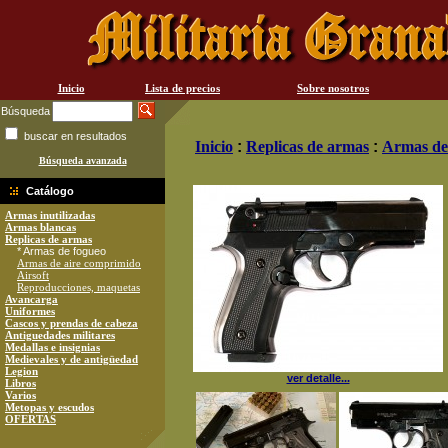
Inicio
Lista de precios
Sobre nosotros
Búsqueda
buscar en resultados
Inicio
:
Replicas de armas
:
Armas de
Búsqueda avanzada
Catálogo
Armas inutilizadas
Armas blancas
Replicas de armas
* Armas de fogueo
Armas de aire comprimido
Airsoft
Reproducciones, maquetas
Avancarga
Uniformes
Cascos y prendas de cabeza
Antiguedades militares
Medallas e insignias
Medievales y de antigüedad
Legion
ver detalle...
Libros
Varios
Metopas y escudos
OFERTAS