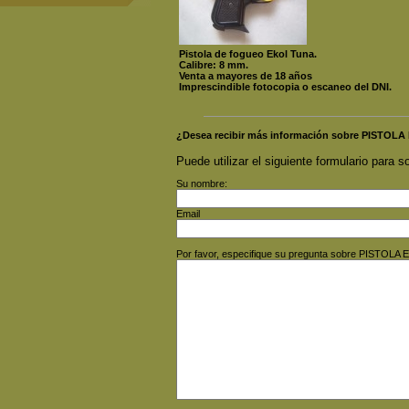
Pistola de fogueo Ekol Tuna.
Calibre: 8 mm.
Venta a mayores de 18 años
Imprescindible fotocopia o escaneo del DNI.
¿Desea recibir más información sobre PISTO
Puede utilizar el siguiente formulario para so
Su nombre:
Email
Por favor, especifique su pregunta sobre PISTO