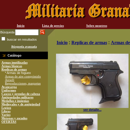
Inicio
Lista de precios
Sobre nosotros
Búsqueda
buscar en resultados
Inicio
:
Replicas de armas
:
Armas de
Búsqueda avanzada
Catálogo
Armas inutilizadas
Armas blancas
Replicas de armas
* Armas de fogueo
Armas de aire comprimido
Airsoft
Reproducciones, maquetas
Avancarga
Uniformes
Cascos y prendas de cabeza
Antiguedades militares
Medallas e insignias
Medievales y de antigüedad
Legion
ver detalle...
Libros
Varios
Metopas y escudos
OFERTAS