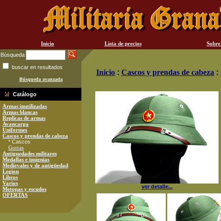
Inicio
Lista de precios
Sobre
Búsqueda
buscar en resultados
Inicio
:
Cascos y prendas de cabeza
:
Búsqueda avanzada
Catálogo
Armas inutilizadas
Armas blancas
Replicas de armas
Avancarga
Uniformes
Cascos y prendas de cabeza
* Cascos
Gorras
Antiguedades militares
Medallas e insignias
Medievales y de antigüedad
Legion
Libros
Varios
ver detalle...
Metopas y escudos
OFERTAS