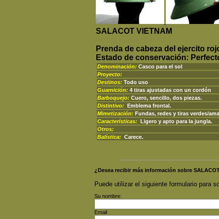
SALACOT VIETNAM
Prenda de cabeza del ejercito rojo
Estado de conservación: Perfect
Denominación:
Casco para el sol
Proyecto:
Destinos:
Todo uso
Guarnición:
4 tiras ajustadas con un cordón
Barboquejo:
Cuero, sencillo, dos piezas.
Distintivo:
Emblema frontal.
Mimetización:
Fundas, redes y tiras verdes/ama
Características:
Ligero y apto para la jungla.
Otros:
Balística:
Carece.
¿Desea recibir más información sobre SALAC
Puede utilizar el siguiente formulario para so
Su nombre:
Email