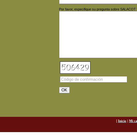
Por favor, especifique su pregunta sobre SALACO
[
Inicio
|
Mi ca