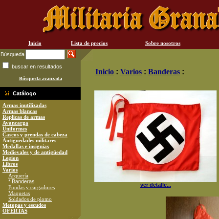
Inicio
Lista de precios
Sobre nosotros
Búsqueda
buscar en resultados
Inicio
:
Varios
:
Banderas
:
Búsqueda avanzada
Catálogo
Armas inutilizadas
Armas blancas
Replicas de armas
Avancarga
Uniformes
Cascos y prendas de cabeza
Antiguedades militares
Medallas e insignias
Medievales y de antigüedad
Legion
Libros
Varios
Arquería
* Banderas
ver detalle...
Fundas y cargadores
Maquetas
Soldados de plomo
Metopas y escudos
OFERTAS