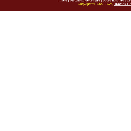
[
Inicio
|
Mi carrito de compra
|
Sobre nosotros
|
Co
Copyright © 2005 - 2026,
Militaria G