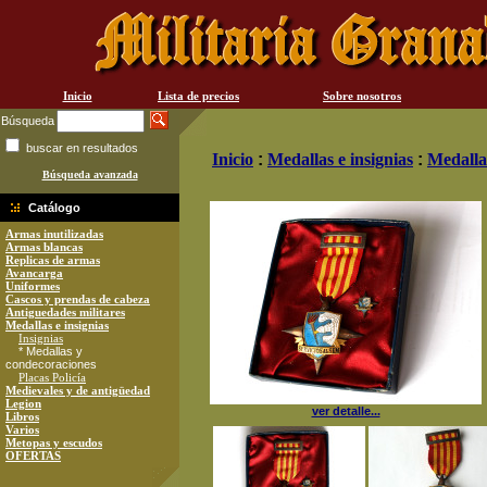
Inicio
Lista de precios
Sobre nosotros
Búsqueda
buscar en resultados
Inicio
:
Medallas e insignias
:
Medalla
Búsqueda avanzada
Catálogo
Armas inutilizadas
Armas blancas
Replicas de armas
Avancarga
Uniformes
Cascos y prendas de cabeza
Antiguedades militares
Medallas e insignias
Insignias
* Medallas y
condecoraciones
Placas Policía
Medievales y de antigüedad
Legion
ver detalle...
Libros
Varios
Metopas y escudos
OFERTAS