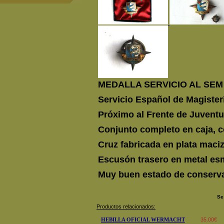
MEDALLA SERVICIO AL SEM
Servicio Español de Magister
Próximo al Frente de Juventu
Conjunto completo en caja, c
Cruz fabricada en plata maci
Escusón trasero en metal es
Muy buen estado de conserv
Se
Productos relacionados:
HEBILLA OFICIAL WERMACHT
35.00€