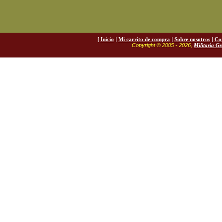
[
Inicio
|
Mi carrito de compra
|
Sobre nosotros
|
Co
Copyright © 2005 - 2026,
Militaria G