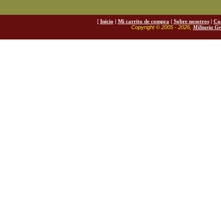
[
Inicio
|
Mi carrito de compra
|
Sobre nosotros
|
Co
Copyright © 2005 - 2026,
Militaria G