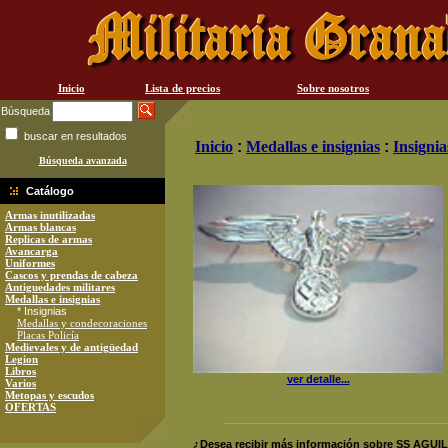
Inicio
Lista de precios
Sobre nosotros
Búsqueda
buscar en resultados
Inicio
:
Medallas e insignias
:
Insignia
Búsqueda avanzada
Catálogo
Armas inutilizadas
Armas blancas
Replicas de armas
Avancarga
Uniformes
Cascos y prendas de cabeza
Antiguedades militares
Medallas e insignias
* Insignias
Medallas y condecoraciones
Placas Policía
Medievales y de antigüedad
Legion
Libros
ver detalle...
Varios
Metopas y escudos
OFERTAS
¿Desea recibir más información sobre SS A