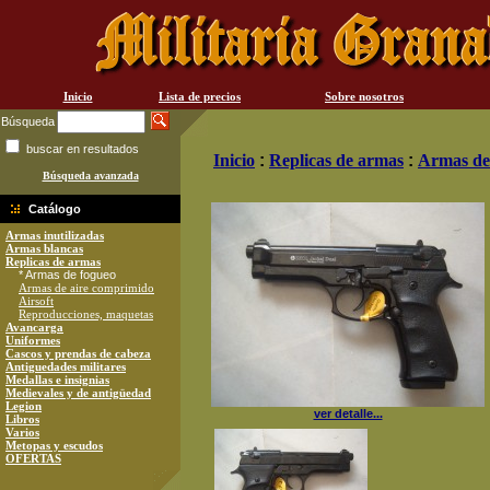
Inicio
Lista de precios
Sobre nosotros
Búsqueda
buscar en resultados
Inicio
:
Replicas de armas
:
Armas de
Búsqueda avanzada
Catálogo
Armas inutilizadas
Armas blancas
Replicas de armas
* Armas de fogueo
Armas de aire comprimido
Airsoft
Reproducciones, maquetas
Avancarga
Uniformes
Cascos y prendas de cabeza
Antiguedades militares
Medallas e insignias
Medievales y de antigüedad
Legion
ver detalle...
Libros
Varios
Metopas y escudos
OFERTAS