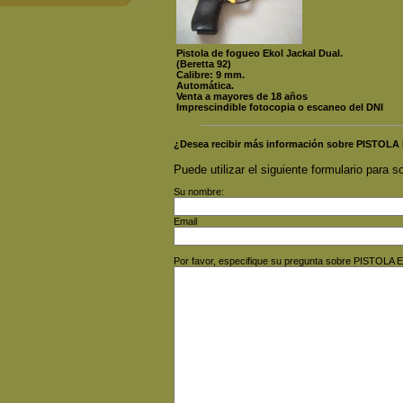
Pistola de fogueo Ekol Jackal Dual.
(Beretta 92)
Calibre: 9 mm.
Automática.
Venta a mayores de 18 años
Imprescindible fotocopia o escaneo del DNI
¿Desea recibir más información sobre PISTO
Puede utilizar el siguiente formulario para so
Su nombre:
Email
Por favor, especifique su pregunta sobre PISTOL