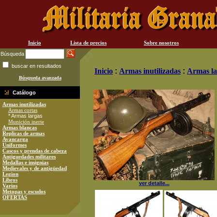
Inicio
Lista de precios
Sobre nosotros
Búsqueda
buscar en resultados
Inicio
:
Armas inutilizadas
:
Armas la
Búsqueda avanzada
Catálogo
Armas inutilizadas
Armas cortas
* Armas largas
Munición inerte
Armas blancas
Replicas de armas
Avancarga
Uniformes
Cascos y prendas de cabeza
Antiguedades militares
Medallas e insignias
Medievales y de antigüedad
Legion
Libros
ver detalle...
Varios
Metopas y escudos
OFERTAS