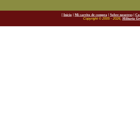
[
Inicio
|
Mi carrito de compra
|
Sobre nosotros
|
Co
Copyright © 2005 - 2026,
Militaria G