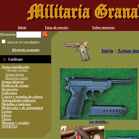
Inicio
Lista de precios
Sobre nosotros
Búsqueda
buscar en resultados
Búsqueda avanzada
Inicio
:
Armas inu
Catálogo
Armas inutilizadas
* Armas cortas
Armas largas
Munición inerte
Armas blancas
Replicas de armas
Avancarga
Uniformes
Cascos y prendas de cabeza
Antiguedades militares
Medallas e insignias
Medievales y de antigüedad
Legion
Libros
Varios
ver detalle...
Metopas y escudos
OFERTAS