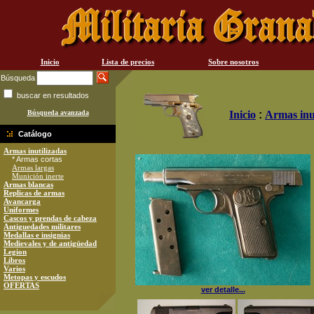
Inicio
Lista de precios
Sobre nosotros
Búsqueda
buscar en resultados
Búsqueda avanzada
Inicio
:
Armas inu
Catálogo
Armas inutilizadas
* Armas cortas
Armas largas
Munición inerte
Armas blancas
Replicas de armas
Avancarga
Uniformes
Cascos y prendas de cabeza
Antiguedades militares
Medallas e insignias
Medievales y de antigüedad
Legion
Libros
Varios
Metopas y escudos
OFERTAS
ver detalle...