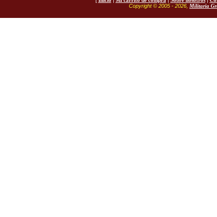
[
Inicio
|
Mi carrito de compra
|
Sobre nosotros
|
Co
Copyright © 2005 - 2026,
Militaria G