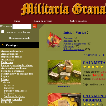
Inicio
Lista de precios
Sobre nosotros
Búsqueda
Inicio
:
Varios
:
buscar en resultados
Arquería
(5)
Búsqueda avanzada
Banderas
(37)
Fundas y cargadores
(47)
Catálogo
Maquetas
(25)
Soldados de plomo
(22)
Armas inutilizadas
Armas blancas
<< anterior
1
2
Replicas de armas
Avancarga
CAJA METÁ
Uniformes
Cascos y prendas de cabeza
Antiguedades militares
Medallas e insignias
Precio anterior:
24.
Medievales y de antigüedad
14.90€
Precio:
Legion
Ahorro:
9.10€ (38%
Libros
* Varios
Caja metálica para 
Arquería
más info...
Banderas
Fundas y cargadores
Maquetas
CAJA MUNI
Soldados de plomo
Metopas y escudos
ORIGINAL
OFERTAS