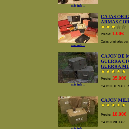
más info...
CAJAS ORI
ARMAS COR
1.00€
Precio:
Cajas originales pa
más info...
CAJON DE 
GUERRA CI
GUERRA M
35.00€
Precio:
más info...
CAJON DE MADERA
CAJON MIL
18.00€
Precio:
CAJON MILITAR
más info...