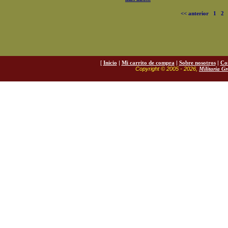
<< anterior
1
2
[
Inicio
|
Mi carrito de compra
|
Sobre nosotros
|
Co
Copyright © 2005 - 2026,
Militaria G