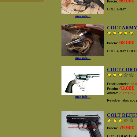
69.00€
Precio:
COLT ARMY
más info...
COLT ARMY
68.00€
Precio:
COLT ARMY COLO
más info...
COLT CORTO 
Precio anterior:
45.
43.00€
Precio:
Ahorro:
2.00€ (5%)
más info...
Revolver fabricado 
COLT DEFE
79.90€
Precio:
CO2 - BOLAS DE 