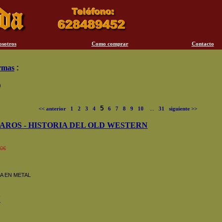
osotros
Como comprar
Contacto
armas
:
)
)
5
<< anterior
1
2
3
4
6
7
8
9
10
...
31
siguiente >>
PAROS - HISTORIA DEL OLD WESTERN
00€
A EN METAL
Y