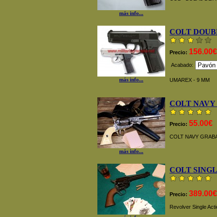
más info...
COLT DOU
156.00€
Precio:
Acabado:
más info...
UMAREX - 9 MM
COLT NAVY
55.00€
Precio:
COLT NAVY GRAB
más info...
COLT SINGLE
389.00€
Precio:
Revolver Single Acti