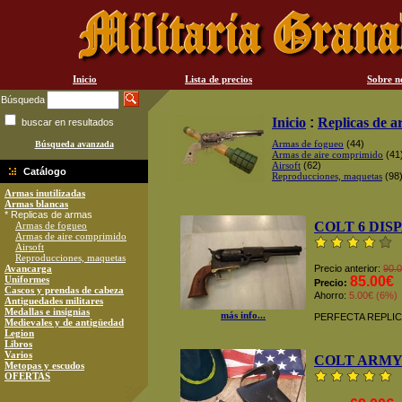
Inicio
Lista de precios
Sobre n
Búsqueda
Inicio
:
Replicas de 
buscar en resultados
Armas de fogueo
(44)
Búsqueda avanzada
Armas de aire comprimido
(41
Airsoft
(62)
Catálogo
Reproducciones, maquetas
(98
Armas inutilizadas
Armas blancas
* Replicas de armas
COLT 6 DIS
Armas de fogueo
Armas de aire comprimido
Airsoft
Reproducciones, maquetas
Avancarga
Precio anterior:
90.
Uniformes
85.00€
Precio:
Cascos y prendas de cabeza
Ahorro:
5.00€ (6%)
Antiguedades militares
Medallas e insignias
más info...
PERFECTA REPLIC
Medievales y de antigüedad
Legion
Libros
Varios
COLT ARM
Metopas y escudos
OFERTAS