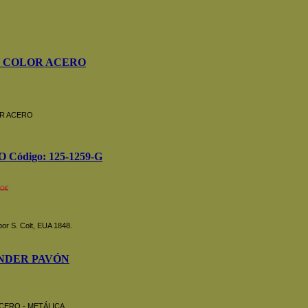
 COLOR ACERO
R ACERO
Código: 125-1259-G
00€
por S. Colt, EUA 1848.
NDER PAVÓN
ACERO - METÁLICA