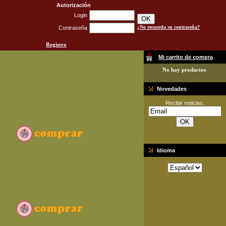
Autorización
Login
¿No recuerda su contraseña?
Contraseña
Registro
Mi carrito de compra
No hay productos
Novedades
Recibir noticias:
Idioma