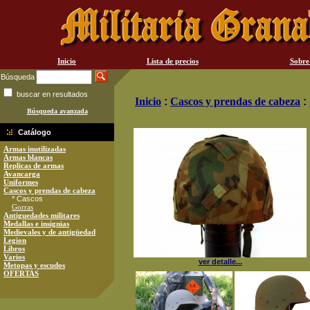
Inicio
Lista de precios
Sobre
Búsqueda
buscar en resultados
Inicio
:
Cascos y prendas de cabeza
:
Búsqueda avanzada
Catálogo
Armas inutilizadas
Armas blancas
Replicas de armas
Avancarga
Uniformes
Cascos y prendas de cabeza
* Cascos
Gorras
Antiguedades militares
Medallas e insignias
Medievales y de antigüedad
Legion
Libros
Varios
ver detalle...
Metopas y escudos
OFERTAS