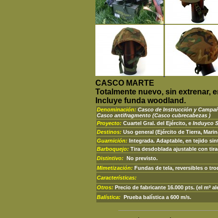
CASCO MARTE
Totalmente nuevo, sin extrenar, e
Incluye funda woodland.
Denominación:
Casco de Instrucción y Camp
Casco antifragmento
(Casco cubrecabezas )
Proyecto:
Cuartel Gral. del Ejército, e
Induyco 
Destinos:
Uso general (Ejército de Tierra, Marin
Guarnición:
Integrada. Adaptable, en tejido sin
Barboquejo:
Tira desdoblada ajustable con tir
Distintivo:
No previsto.
Mimetización:
Fundas de tela, reversibles o tr
Características:
Otros:
Precio de fabricante 16.000 pts. (el mº a
Balística:
Prueba balística a 600 m/s.