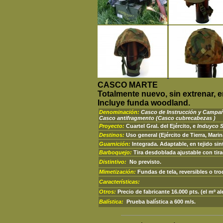
CASCO MARTE
Totalmente nuevo, sin extrenar, e
Incluye funda woodland.
Denominación:
Casco de Instrucción y Camp
Casco antifragmento
(Casco cubrecabezas )
Proyecto:
Cuartel Gral. del Ejército, e
Induyco 
Destinos:
Uso general (Ejército de Tierra, Marin
Guarnición:
Integrada. Adaptable, en tejido sin
Barboquejo:
Tira desdoblada ajustable con tir
Distintivo:
No previsto.
Mimetización:
Fundas de tela, reversibles o tr
Características:
Otros:
Precio de fabricante 16.000 pts. (el mº a
Balística:
Prueba balística a 600 m/s.