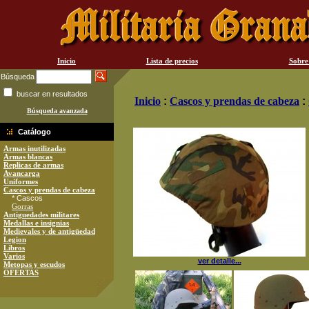
Inicio
Lista de precios
Sobre
Búsqueda
buscar en resultados
Inicio
:
Cascos y prendas de cabeza
:
Búsqueda avanzada
Catálogo
Armas inutilizadas
Armas blancas
Replicas de armas
Avancarga
Uniformes
Cascos y prendas de cabeza
* Cascos
Gorras
Antiguedades militares
Medallas e insignias
Medievales y de antigüedad
Legion
Libros
Varios
ver detalle...
Metopas y escudos
OFERTAS