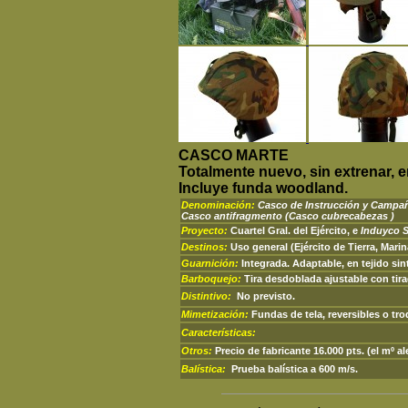
CASCO MARTE
Totalmente nuevo, sin extrenar, e
Incluye funda woodland.
Denominación:
Casco de Instrucción y Camp
Casco antifragmento
(Casco cubrecabezas )
Proyecto:
Cuartel Gral. del Ejército, e
Induyco 
Destinos:
Uso general (Ejército de Tierra, Marin
Guarnición:
Integrada. Adaptable, en tejido sin
Barboquejo:
Tira desdoblada ajustable con tir
Distintivo:
No previsto.
Mimetización:
Fundas de tela, reversibles o tr
Características:
Otros:
Precio de fabricante 16.000 pts. (el mº a
Balística:
Prueba balística a 600 m/s.