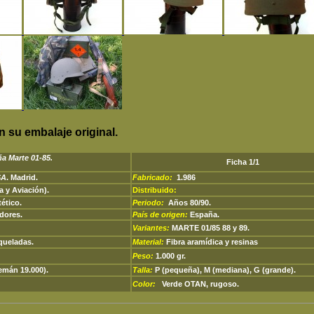
n su embalaje original.
aña
Marte 01-85.
Ficha 1/1
SA
. Madrid.
Fabricado:
1.986
a y Aviación).
Distribuido:
tético.
Periodo:
Años 80/90.
adores.
País de origen:
España.
Variantes:
MARTE 01/85 88 y 89.
oqueladas.
Material:
Fibra aramídica y resinas
Peso:
1.000 gr.
lemán 19.000).
Talla:
P (
pequeña), M (mediana), G (grande).
Color:
Verde OTAN, rugoso.