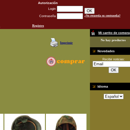
Autorización
Login
¿No recuerda su contraseña?
Contraseña
o
Registro
Mi carrito de compra
No hay productos
Imprimir
Novedades
Recibir noticias:
Idioma