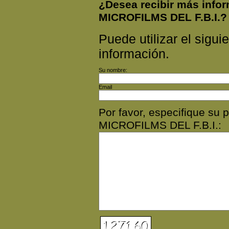
¿Desea recibir más info
MICROFILMS DEL F.B.I.?
Puede utilizar el siguie
información.
Su nombre:
Email
Por favor, especifique su
MICROFILMS DEL F.B.I.: