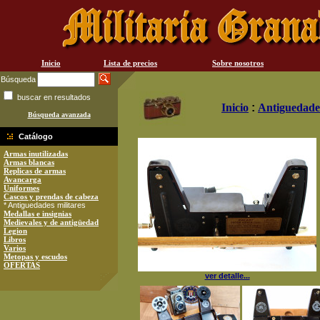
Inicio
Lista de precios
Sobre nosotros
Búsqueda
buscar en resultados
Inicio
:
Antiguedades
Búsqueda avanzada
Catálogo
Armas inutilizadas
Armas blancas
Replicas de armas
Avancarga
Uniformes
Cascos y prendas de cabeza
* Antiguedades militares
Medallas e insignias
Medievales y de antigüedad
Legion
Libros
Varios
Metopas y escudos
OFERTAS
ver detalle...