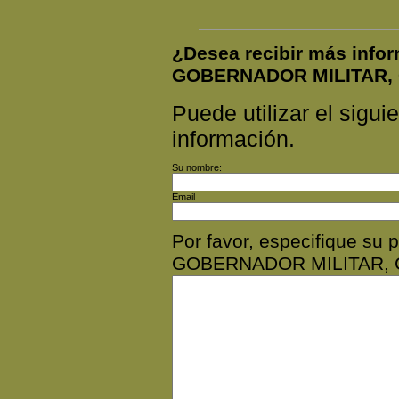
¿Desea recibir más inf
GOBERNADOR MILITAR, 
Puede utilizar el siguie
información.
Su nombre:
Email
Por favor, especifique s
GOBERNADOR MILITAR, 