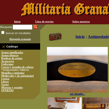
Inicio
Lista de precios
Sobre nosotros
Búsqueda
buscar en resultados
Inicio
:
Antiguedades
Búsqueda avanzada
Catálogo
Armas inutilizadas
Armas blancas
Replicas de armas
Avancarga
Uniformes
Cascos y prendas de cabeza
* Antiguedades militares
Medallas e insignias
Medievales y de antigüedad
Legion
Libros
Varios
Metopas y escudos
OFERTAS
ver detalle...