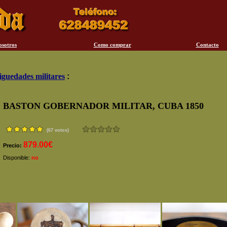
osotros
Como comprar
Contacto
iguedades militares
:
BASTON GOBERNADOR MILITAR, CUBA 1850
(67 votos)
879.00€
Precio:
Disponible:
no