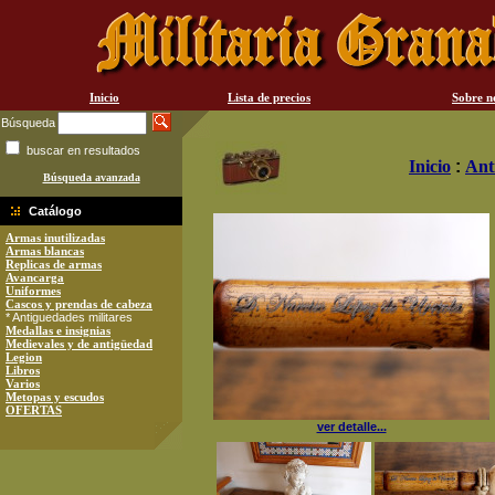
Inicio
Lista de precios
Sobre n
Búsqueda
buscar en resultados
Inicio
:
Ant
Búsqueda avanzada
Catálogo
Armas inutilizadas
Armas blancas
Replicas de armas
Avancarga
Uniformes
Cascos y prendas de cabeza
* Antiguedades militares
Medallas e insignias
Medievales y de antigüedad
Legion
Libros
Varios
Metopas y escudos
OFERTAS
ver detalle...