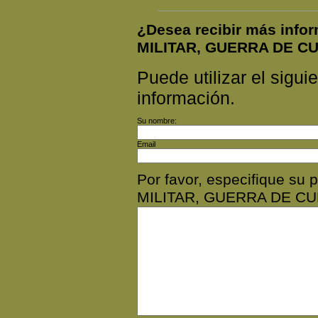
¿Desea recibir más inf
MILITAR, GUERRA DE C
Puede utilizar el siguie
información.
Su nombre:
Email
Por favor, especifique s
MILITAR, GUERRA DE CU