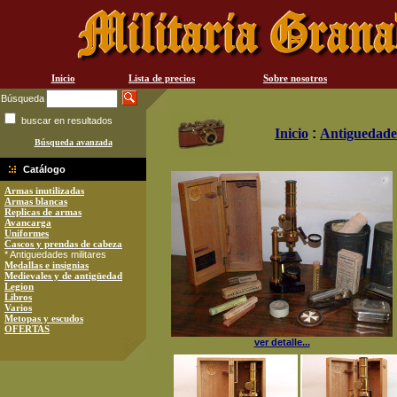
Inicio
Lista de precios
Sobre nosotros
Búsqueda
buscar en resultados
Inicio
:
Antiguedades
Búsqueda avanzada
Catálogo
Armas inutilizadas
Armas blancas
Replicas de armas
Avancarga
Uniformes
Cascos y prendas de cabeza
* Antiguedades militares
Medallas e insignias
Medievales y de antigüedad
Legion
Libros
Varios
Metopas y escudos
OFERTAS
ver detalle...