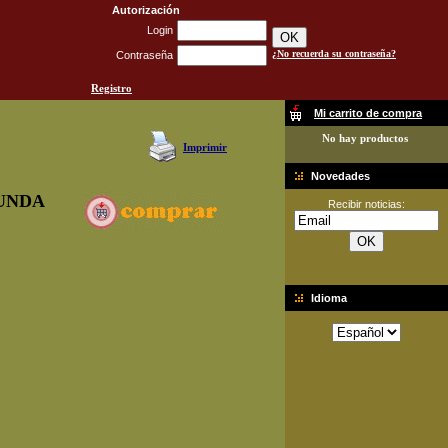
Autorización
Login
¿No recuerda su contraseña?
Contraseña
Registro
Mi carrito de compra
No hay productos
Imprimir
Novedades
UNDA
Recibir noticias:
Idioma