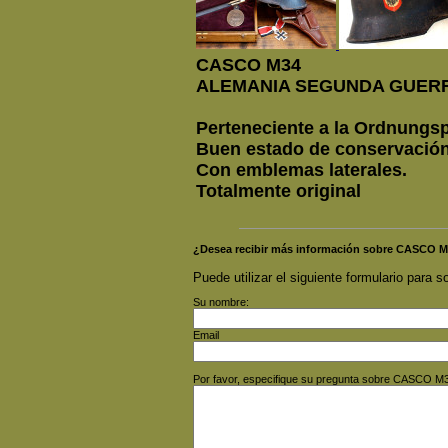
CASCO M34
ALEMANIA SEGUNDA GUER
Perteneciente a la Ordnungspo
Buen estado de conservación
Con emblemas laterales.
Totalmente original
¿Desea recibir más información sobre CAS
Puede utilizar el siguiente formulario para so
Su nombre:
Email
Por favor, especifique su pregunta sobre CA