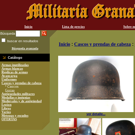
Inicio
Lista de precios
Sobre n
Búsqueda
buscar en resultados
Inicio
:
Cascos y prendas de cabeza
:
Búsqueda avanzada
Catálogo
Armas inutilizadas
Armas blancas
Replicas de armas
Avancarga
Uniformes
Cascos y prendas de cabeza
* Cascos
Gorras
Antiguedades militares
Medallas e insignias
Medievales y de antigüedad
Legion
Libros
Varios
ver detalle...
Metopas y escudos
OFERTAS