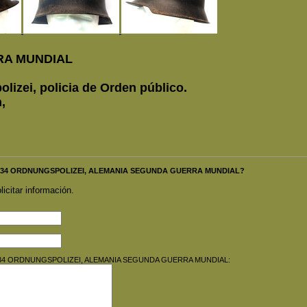
RA MUNDIAL
lizei, policia de Orden público.
,
CO M34 ORDNUNGSPOLIZEI, ALEMANIA SEGUNDA GUERRA MUNDIAL?
licitar información.
SCO M34 ORDNUNGSPOLIZEI, ALEMANIA SEGUNDA GUERRA MUNDIAL: