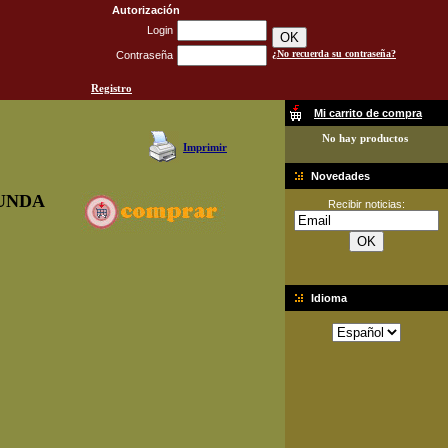
Autorización
Login
¿No recuerda su contraseña?
Contraseña
Registro
Mi carrito de compra
No hay productos
Imprimir
Novedades
UNDA
Recibir noticias:
Idioma