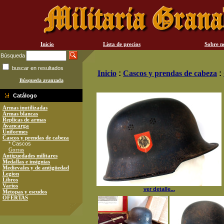
Inicio
Lista de precios
Sobre n
Búsqueda
buscar en resultados
Inicio
:
Cascos y prendas de cabeza
:
Búsqueda avanzada
Catálogo
Armas inutilizadas
Armas blancas
Replicas de armas
Avancarga
Uniformes
Cascos y prendas de cabeza
* Cascos
Gorras
Antiguedades militares
Medallas e insignias
Medievales y de antigüedad
Legion
Libros
Varios
ver detalle...
Metopas y escudos
OFERTAS