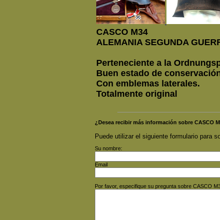
CASCO M34
ALEMANIA SEGUNDA GUER
Perteneciente a la Ordnungspo
Buen estado de conservación
Con emblemas laterales.
Totalmente original
¿Desea recibir más información sobre CAS
Puede utilizar el siguiente formulario para so
Su nombre:
Email
Por favor, especifique su pregunta sobre CA