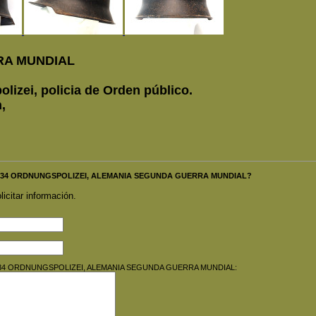
RA MUNDIAL
lizei, policia de Orden público.
,
CO M34 ORDNUNGSPOLIZEI, ALEMANIA SEGUNDA GUERRA MUNDIAL?
licitar información.
SCO M34 ORDNUNGSPOLIZEI, ALEMANIA SEGUNDA GUERRA MUNDIAL: