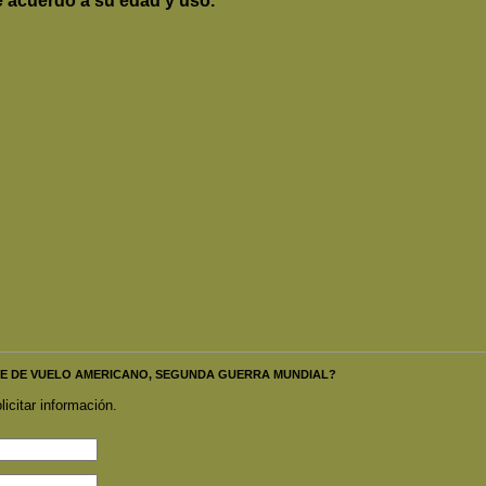
 acuerdo a su edad y uso.
FORME DE VUELO AMERICANO, SEGUNDA GUERRA MUNDIAL?
licitar información.