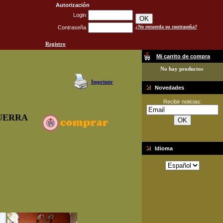
Autorización
Login
¿No recuerda su contraseña?
Contraseña
Registro
Mi carrito de compra
No hay productos
Imprimir
Novedades
Recibir noticias:
UERRA
Idioma