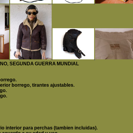
ANO, SEGUNDA GUERRA MUNDIAL
borrego.
rior borrego, tirantes ajustables.
ego.
ego.
o interior para perchas (tambien incluidas).