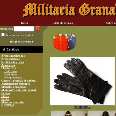
Inicio
Lista de precios
Sobre n
Búsqueda
buscar en resultados
Búsqueda avanzada
Catálogo
Armas inutilizadas
Armas blancas
Replicas de armas
Avancarga
* Uniformes
Uniformes
Distintivos
Complementos
Cascos y prendas de cabeza
Antiguedades militares
Medallas e insignias
Medievales y de antigüedad
Legion
Libros
Varios
Metopas y escudos
OFERTAS
ver detalle...