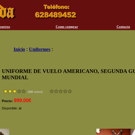
osotros
Como comprar
Contacto
Inicio
:
Uniformes
:
UNIFORME DE VUELO AMERICANO, SEGUNDA G
MUNDIAL
(380 votos)
999.00€
Precio:
Disponible:
si