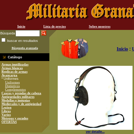
Inicio
Lista de precios
Sobre nosotros
Búsqueda
buscar en resultados
Búsqueda avanzada
Inicio
:
Catálogo
Armas inutilizadas
Armas blancas
Replicas de armas
Avancarga
* Uniformes
Uniformes
Distintivos
Complementos
Cascos y prendas de cabeza
Antiguedades militares
Medallas e insignias
Medievales y de antigüedad
Legion
Libros
Varios
Metopas y escudos
OFERTAS
ver detalle...