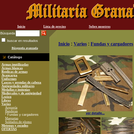
Inicio
Lista de precios
Sobre nosotros
Búsqueda
buscar en resultados
Inicio
:
Varios
:
Fundas y cargadores
Búsqueda avanzada
Catálogo
Armas inutilizadas
Armas blancas
Replicas de armas
Avancarga
Uniformes
Cascos y prendas de cabeza
Antiguedades militares
Medallas e insignias
Medievales y de antigüedad
Legion
Libros
Varios
Arquería
Banderas
ver detalle...
* Fundas y cargadores
Maquetas
Soldados de plomo
Metopas y escudos
OFERTAS