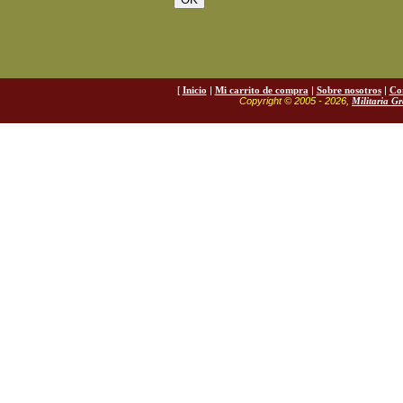
[
Inicio
|
Mi carrito de compra
|
Sobre nosotros
|
Co
Copyright © 2005 - 2026,
Militaria G