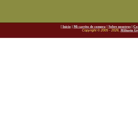
[
Inicio
|
Mi carrito de compra
|
Sobre nosotros
|
Co
Copyright © 2005 - 2026,
Militaria G