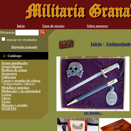
Inicio
Lista de precios
Sobre nosotros
Búsqueda
buscar en resultados
Inicio
:
Antiguedades
Búsqueda avanzada
Catálogo
Armas inutilizadas
Armas blancas
Replicas de armas
Avancarga
Uniformes
Cascos y prendas de cabeza
* Antiguedades militares
Medallas e insignias
Medievales y de antigüedad
Legion
Libros
Varios
Metopas y escudos
OFERTAS
ver detalle...