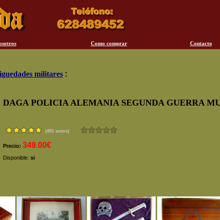
osotros
Como comprar
Contacto
iguedades militares
:
DAGA POLICIA ALEMANIA SEGUNDA GUERRA M
(491 votos)
349.00€
Precio:
Disponible:
si