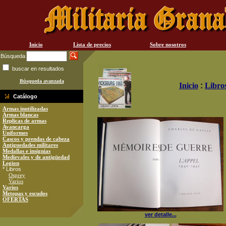
Inicio
Lista de precios
Sobre nosotros
Búsqueda
buscar en resultados
Búsqueda avanzada
Inicio
:
Libro
Catálogo
Armas inutilizadas
Armas blancas
Replicas de armas
Avancarga
Uniformes
Cascos y prendas de cabeza
Antiguedades militares
Medallas e insignias
Medievales y de antigüedad
Legion
* Libros
Osprey
Varios
Varios
Metopas y escudos
OFERTAS
ver detalle...