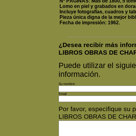
Nº PÁGINAS: Más de 1800, 5 tom
Lomo en piel y grabados en dora
Incluye fotografías, cuadros y tab
Pieza única digna de la mejor bib
Fecha de impresión: 1962.
¿Desea recibir más inf
LIBROS OBRAS DE CHA
Puede utilizar el siguie
información.
Su nombre:
Email
Por favor, especifique s
LIBROS OBRAS DE CHAR