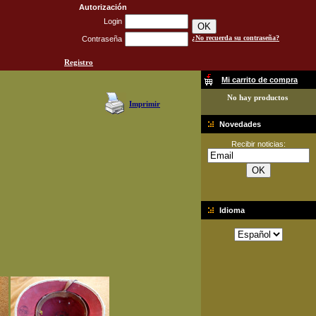
Autorización
Login
¿No recuerda su contraseña?
Contraseña
Registro
Mi carrito de compra
No hay productos
Imprimir
Novedades
Recibir noticias:
Idioma