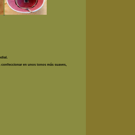
dial.
a a confeccionar en unos tonos más suaves,