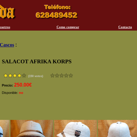
osotros
Como comprar
Contacto
Cascos
:
SALACOT AFRIKA KORPS
(150 votos)
250.00€
Precio:
Disponible:
no