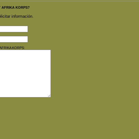
OT AFRIKA KORPS?
licitar información.
T AFRIKA KORPS: