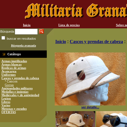
Inicio
Lista de precios
Sobre n
Búsqueda
buscar en resultados
Inicio
:
Cascos y prendas de cabeza
:
Búsqueda avanzada
Catálogo
Armas inutilizadas
Armas blancas
Replicas de armas
Avancarga
Uniformes
Cascos y prendas de cabeza
* Cascos
Gorras
Antiguedades militares
Medallas e insignias
Medievales y de antigüedad
Legion
Libros
Varios
ver detalle...
Metopas y escudos
OFERTAS