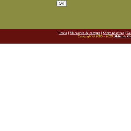
[
Inicio
|
Mi carrito de compra
|
Sobre nosotros
|
Co
Copyright © 2005 - 2026,
Militaria G