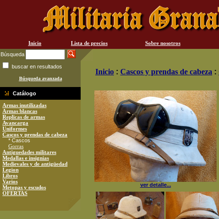
Inicio
Lista de precios
Sobre nosotros
Búsqueda
buscar en resultados
Inicio
:
Cascos y prendas de cabeza
:
Búsqueda avanzada
Catálogo
Armas inutilizadas
Armas blancas
Replicas de armas
Avancarga
Uniformes
Cascos y prendas de cabeza
* Cascos
Gorras
Antiguedades militares
Medallas e insignias
Medievales y de antigüedad
Legion
Libros
Varios
ver detalle...
Metopas y escudos
OFERTAS